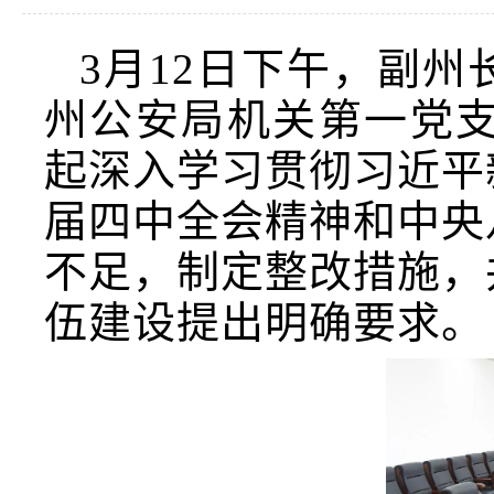
3
月
12
日下午，副州
州公安
局
机关
第一
党支
起
深入
学习贯彻
习近平
届四中全会
精神
和
中央
不足，
制定整改措施
，
伍建设提出明确要求。