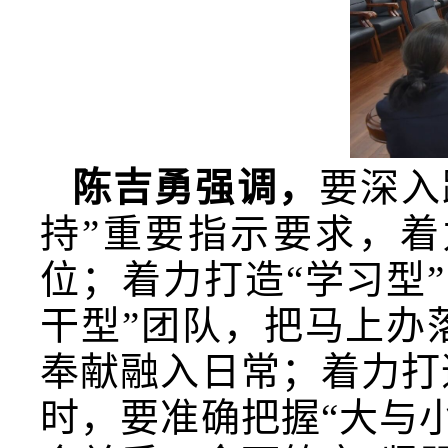
陈吉勇
强调，
要深入
持
”
重要指示要求，
着
位；着力打造
“
学习型
”
干型
”
团队，把马上办
奉献融入日常；着力打
时，要准确把握
“
大与