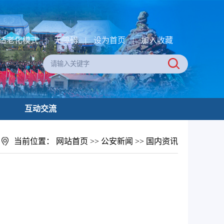
适老化模式
|
无障碍
|
设为首页
|
加入收藏
互动交流
当前位置：
网站首页
>>
公安新闻
>>
国内资讯