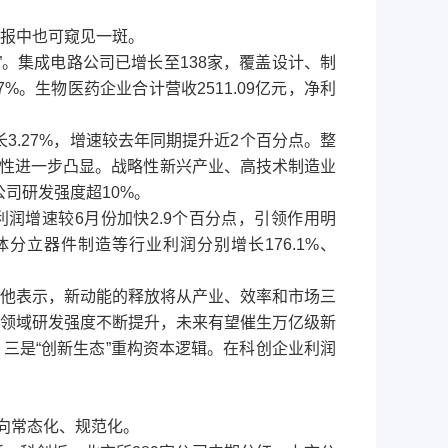
报中也可窥见一斑。
集成电路公司已增长至138家，覆盖设计、制
7%。生物医药企业合计营收2511.09亿元，净利
.27%，增速较去年同期提升近2个百分点。整
科技属性进一步凸显。战略性新兴产业、高技术制造业
公司研发强度超10%。
润增速较6月份加快2.9个百分点，引领作用明
分立器件制造等行业利润分别增长176.1%、
他表示，新动能的释放将从产业、效率和市场三
前沿领域研发强度不断提升，未来有望催生万亿级新
三是“创新生态”重构资本逻辑。在科创企业利润
向常态化、规范化。