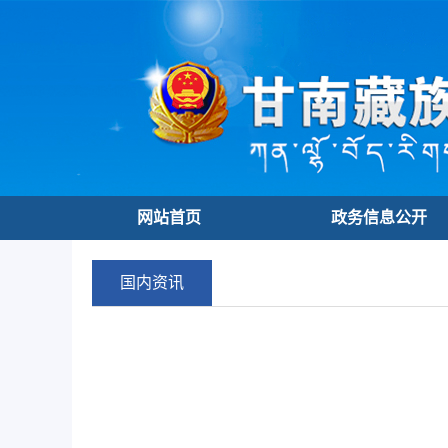
网站首页
政务信息公开
国内资讯