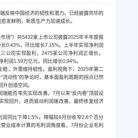
端反映中国经济的韧性和潜力。已经披露完毕的
线愈发鲜明，新质生产力加速成长。
”）共5432家上市公司披露2025年半年度报
长0.43%，环比增长7.15%。上半年实现净利润
之三公司实现盈利，2475家公司净利润正增长，
润1.59万亿元，同比增长0.94%。
稳，外需维持韧性。盈利视角下，2025年第二
“流动性”的争论时，基本面盈利周期的拐点已然
回升创造空间。
能否率先实现改善。7月以来“反内卷”顶层设
、实现回升，进而驱动利润端改善，最终修复经济
比下降1.5%，降幅较6月份收窄2.8个百分
减营业成本计算的毛利润角度看，7月份企业毛利