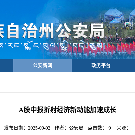
打开
公安新闻
政务平台
A股中报折射经济新动能加速成长
发布日期：2025-09-02
作者：公安局
点击数：
9
来源：