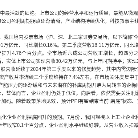
中最活跃的细胞。上市公司的经营水平和运行质量，最能从微观
上市公司盈利周期拐点逐渐清晰，产业结构持续优化，科技叙事主
国境内股票市场（沪、深、北三家证券交易所，以下简称“全市场
万亿元，同比增长0.16%。第二季度营收18.11万亿元，同比增
年全年提升4.76个百分点。全市场近六成公司营收正增长，超四分
，实体上市公司实现营收30.42万亿元，与上年同期持平；实现净利
股营收延续了2024年第三季度以来的修复趋势，其中内需边际企
资产收益率连续三个季度维持在7.4%左右，在市场关注度集中于
增产能压力的逐渐缓和与未来潜在的补库周期开启为周转率的企稳
整体而言，企业盈利仍处于低位。向后看，依然需要关注利润端
加码。随着政策落地见效，预计PPI有望结束当前“磨底”状态
业盈利探底回升的预期。7月份，我国规模以上工业企业利润同
半年收窄0.1个百分点，企业盈利水平继续好转。从营业收入扣