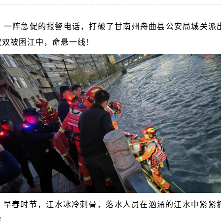
时许，一阵急促的报警电话，打破了甘南州舟曲县公安局城关
双双被困江中，命悬一线！
。早春时节，江水冰冷刺骨，落水人员在汹涌的江水中紧紧
劣。