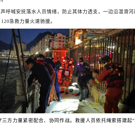
大声呼喊安抚落水人员情绪，防止其体力透支，一边沿湿滑河
120急救力量火速驰援。
疗三方力量紧密配合、协同作战。救援人员依托绳索搭建起“