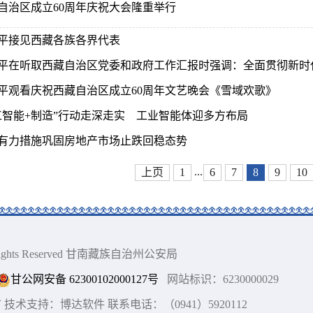
自治区成立60周年庆祝大会隆重举行
平接见西藏各族各界代表
平在听取西藏自治区党委和政府工作汇报时强调：全面贯彻新时代党
平观看庆祝西藏自治区成立60周年文艺晚会《雪域欢歌》
工智能+制造”行动走深走实 工业智能体迎多方布局
有力措施巩固房地产市场止跌回稳态势
...
上页
1
6
7
8
9
10
ll Rights Reserved 甘南藏族自治州公安局
甘公网安备 62300102000127号
网站标识：6230000029
术支持：博达软件 联系电话：（0941）5920112