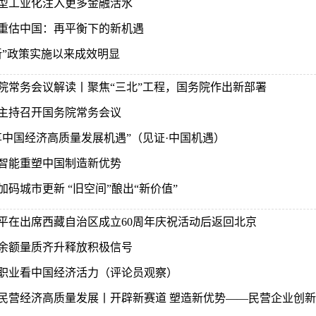
型工业化注入更多金融活水
重估中国：再平衡下的新机遇
新”政策实施以来成效明显
院常务会议解读丨聚焦“三北”工程，国务院作出新部署
主持召开国务院常务会议
享中国经济高质量发展机遇”（见证·中国机遇）
智能重塑中国制造新优势
加码城市更新 “旧空间”酿出“新价值”
平在出席西藏自治区成立60周年庆祝活动后返回北京
余额量质齐升释放积极信号
职业看中国经济活力（评论员观察）
民营经济高质量发展丨开辟新赛道 塑造新优势——民营企业创