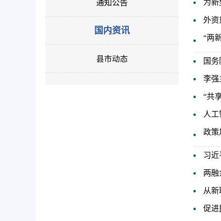
为新
通知公告
外资
国内资讯
“两
县市动态
国务
李强
“共
人工
政策
习近
两融
从新
促进