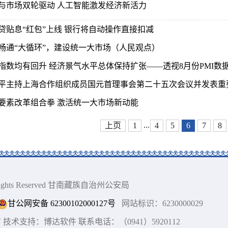
与市场双轮驱动 人工智能激发经济新活力
贷贴息“红包”上线 银行将自动操作直接扣减
畅通“大循环”，建设统一大市场（人民观点）
指数均有回升 经济景气水平总体保持扩张——透视8月份PMI数
平主持上海合作组织成员国元首理事会第二十五次会议并发表重
要素改革组合拳 激活统一大市场新动能
...
上页
1
4
5
6
7
8
ll Rights Reserved 甘南藏族自治州公安局
甘公网安备 62300102000127号
网站标识：6230000029
术支持：博达软件 联系电话：（0941）5920112