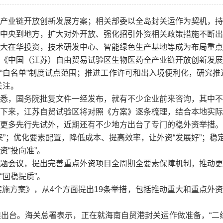
产业链开放创新发展方案；相关部委以全岛封关运作为契机，持
中央到地方，扩大对外开放、强化招引外资相关政策措施不断出
大在华投资，技术研发中心、智能绿色生产基地等成为布局重点
中国（江苏）自由贸易试验区生物医药全产业链开放创新发展
“白名单”制度试点范围；推进工作许可和出入境便利化，研究推
关注。
，国务院批复文件一经发布，就有不少企业前来咨询，其中不
下来，江苏自贸试验区将对照《方案》逐条梳理，结合本地实际
多先行先试外，近期还有不少地方出台了专门的稳外资举措。
”；优化要素配置，降低成本、提高效率，让外资“发展好”；稳
“投向准”。
会议，提出完善重点外资项目全周期全要素保障机制，推动更
回稳提质”。
施方案》，从4个方面提出19条举措，包括推动重大和重点外
台。海关总署表示，正在就海南自贸港封关运作做准备，“二线