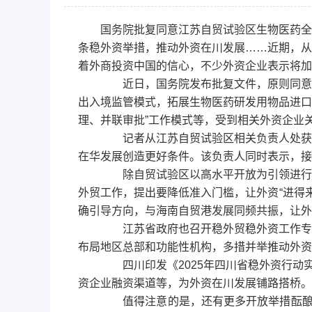
国务院批复同意江苏自贸试验区生物医药全
条稳外资举措，推动外资在川发展……近期，从
着外商投资中国的信心，不少外资企业表示将加
近日，国务院发布批复文件，原则同意《
出入境监管模式，拓展生物医药研发用物品进口
理、并联审批”工作模式等，受到相关外资企业
记者从江苏自贸试验区相关负责人处获悉
在华发展创造更好条件。该负责人同时表示，接
除自贸试验区以高水平开放为引领进行更
外贸工作，提出要降低准入门槛，让外资“进得来
确引导方向，与海南自贸港发展同频共振，让外资
江苏省政府也召开稳外贸稳外资工作专题
布局地区总部和功能性机构，多措并举推动外资“
四川印发《2025年四川省稳外资行动实
资企业融资渠道等，为外资在川发展铺路搭桥。
值得注意的是，还有更多开放举措酝酿出