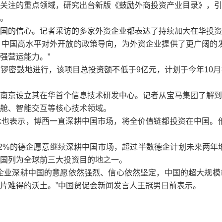
关注的重点领域，研究出台新版《鼓励外商投资产业目录》，引
。
的信心。记者采访的多家外资企业都表达了持续加大在华投资
国高水平对外开放的政策导向，为外资企业提供了更广阔的发
强营运能力。”
密鼓地进行，该项目总投资额不低于9亿元，计划于今年10月
京设立其在华首个信息技术研发中心。记者从宝马集团了解到
舱、智能交互等核心技术领域。
表示，博西一直深耕中国市场，将全价值链都投资在中国。他
的德企愿意继续深耕中国市场，超过半数德企计划未来两年增加
国列为全球前三大投资目的地之一。
业深耕中国的意愿依然强烈、信心依然坚定，中国的超大规模
片难得的沃土。”中国贸促会新闻发言人王冠男日前表示。