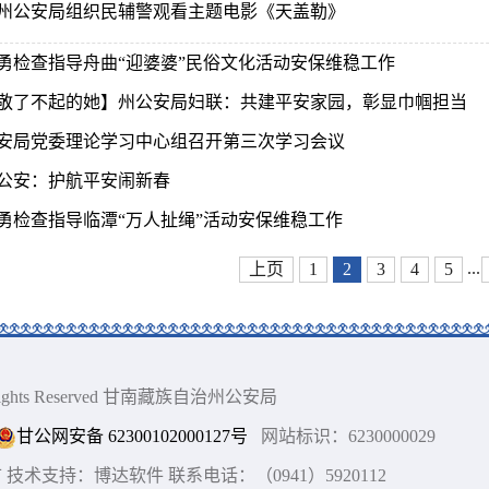
州公安局组织民辅警观看主题电影《天盖勒》
勇检查指导舟曲“迎婆婆”民俗文化活动安保维稳工作
敬了不起的她】州公安局妇联：共建平安家园，彰显巾帼担当
安局党委理论学习中心组召开第三次学习会议
公安：护航平安闹新春
勇检查指导临潭“万人扯绳”活动安保维稳工作
...
上页
1
2
3
4
5
ll Rights Reserved 甘南藏族自治州公安局
甘公网安备 62300102000127号
网站标识：6230000029
术支持：博达软件 联系电话：（0941）5920112