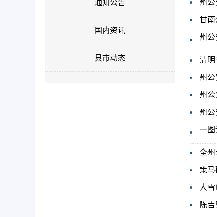
州公
通知公告
甘南
国内资讯
州公
县市动态
清明
州公
州公
州公
一图
全州
策马
大雪
陈吉